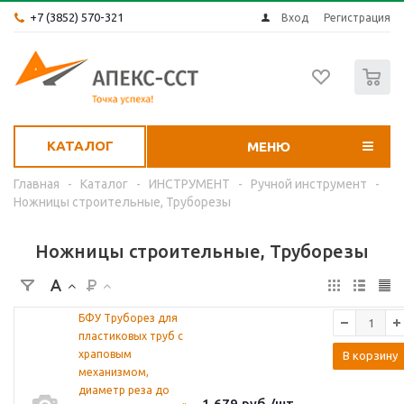
+7 (3852) 570-321
Вход
Регистрация
0
КАТАЛОГ
МЕНЮ
Главная
-
Каталог
-
ИНСТРУМЕНТ
-
Ручной инструмент
-
Ножницы строительные, Труборезы
Ножницы строительные, Труборезы
БФУ Труборез для
пластиковых труб с
храповым
В корзину
механизмом,
диаметр реза до
1 679
руб.
/шт