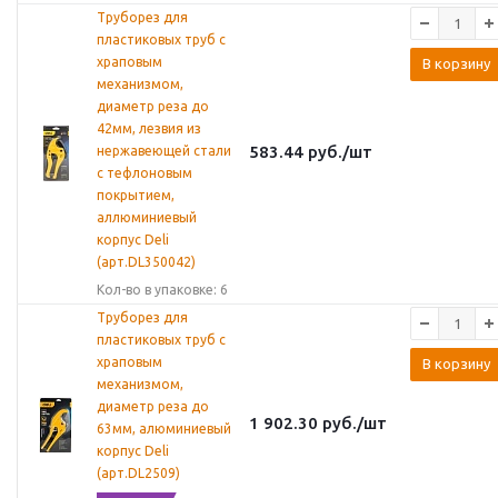
Труборез для
пластиковых труб с
храповым
В корзину
механизмом,
диаметр реза до
42мм, лезвия из
583.44
руб.
/шт
нержавеющей стали
с тефлоновым
покрытием,
аллюминиевый
корпус Deli
(арт.DL350042)
Кол-во в упаковке: 6
Труборез для
пластиковых труб с
храповым
В корзину
механизмом,
диаметр реза до
1 902.30
руб.
/шт
63мм, алюминиевый
корпус Deli
(арт.DL2509)