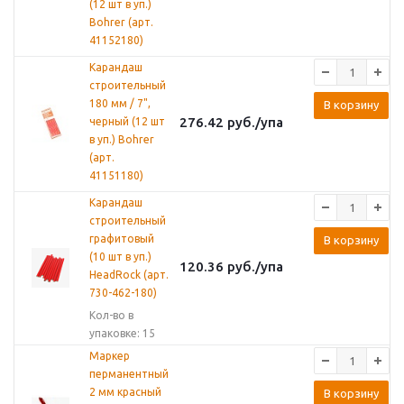
(12 шт в уп.)
Bohrer (арт.
41152180)
Карандаш
строительный
180 мм / 7",
В корзину
276.42
руб.
/упа
черный (12 шт
в уп.) Bohrer
(арт.
41151180)
Карандаш
строительный
графитовый
В корзину
(10 шт в уп.)
120.36
руб.
/упа
HeadRock (арт.
730-462-180)
Кол-во в
упаковке: 15
Маркер
перманентный
2 мм красный
В корзину