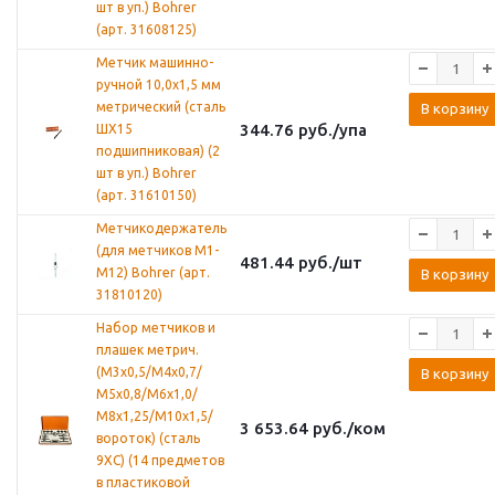
шт в уп.) Bohrer
(арт. 31608125)
Метчик машинно-
ручной 10,0х1,5 мм
метрический (сталь
В корзину
344.76
руб.
/упа
ШХ15
подшипниковая) (2
шт в уп.) Bohrer
(арт. 31610150)
Метчикодержатель
(для метчиков М1-
481.44
руб.
/шт
М12) Bohrer (арт.
В корзину
31810120)
Набор метчиков и
плашек метрич.
(М3х0,5/М4х0,7/
В корзину
М5х0,8/М6х1,0/
М8х1,25/М10х1,5/
3 653.64
руб.
/ком
вороток) (сталь
9ХС) (14 предметов
в пластиковой