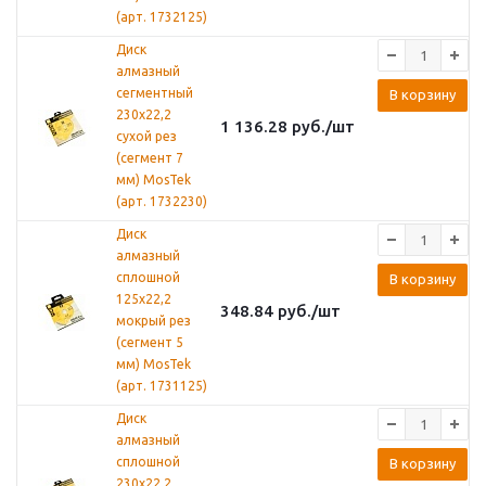
(арт. 1732125)
Диск
алмазный
сегментный
В корзину
230х22,2
1 136.28
руб.
/шт
сухой рез
(сегмент 7
мм) MosTek
(арт. 1732230)
Диск
алмазный
сплошной
В корзину
125х22,2
348.84
руб.
/шт
мокрый рез
(сегмент 5
мм) MosTek
(арт. 1731125)
Диск
алмазный
сплошной
В корзину
230х22,2