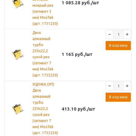
1 085.28
руб.
/шт
мокрый рез
(сегмент 5
мм) MosTek
(арт. 1731230)
Диск
алмазный
турбо
В корзину
230х22,2
1 165
руб.
/шт
сухой рез
(сегмент 7
мм) MosTek
(арт. 1733230)
УЦЕНКА (УП)
Диск
алмазный
В корзину
турбо
413.10
руб.
/шт
230х22,2
сухой рез
(сегмент 7
мм) MosTek
(арт. 1733230)