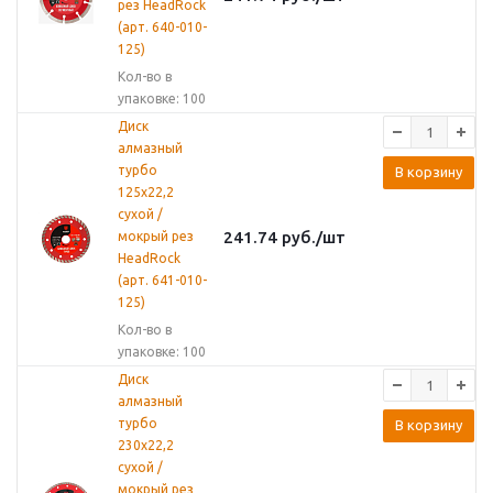
рез HeadRock
(арт. 640-010-
125)
Кол-во в
упаковке: 100
Диск
алмазный
турбо
В корзину
125х22,2
сухой /
241.74
руб.
/шт
мокрый рез
HeadRock
(арт. 641-010-
125)
Кол-во в
упаковке: 100
Диск
алмазный
турбо
В корзину
230х22,2
сухой /
мокрый рез