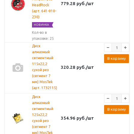
779.28
руб.
/шт
HeadRock
(арт. 641-010-
230)
НОВИНКА
Кол-во в
упаковке: 25
Диск
алмазный
сегментный
В корзину
115х22,2
320.28
руб.
/шт
сухой рез
(сегмент 7
мм) MosTek
(арт. 17З2115)
Диск
алмазный
сегментный
В корзину
125х22,2
354.96
руб.
/шт
сухой рез
(сегмент 7
мм) MosTek