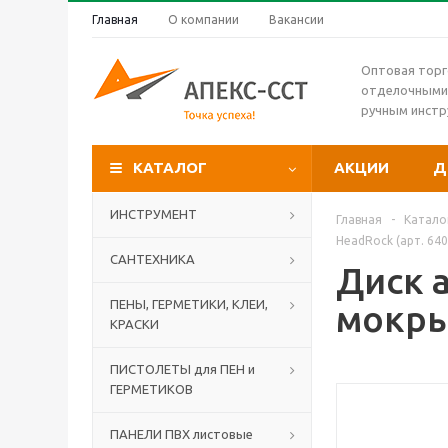
Главная
О компании
Вакансии
Оптовая торг
отделочными
ручным инст
КАТАЛОГ
АКЦИИ
Д
ИНСТРУМЕНТ
Главная
-
Катало
HeadRock (арт. 640
САНТЕХНИКА
Диск 
ПЕНЫ, ГЕРМЕТИКИ, КЛЕИ,
мокрый
КРАСКИ
ПИСТОЛЕТЫ для ПЕН и
ГЕРМЕТИКОВ
ПАНЕЛИ ПВХ листовые