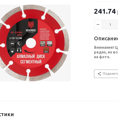
241.74
Описани
Внимание! Ц
редко, но в
на фото.
Поделит
стики