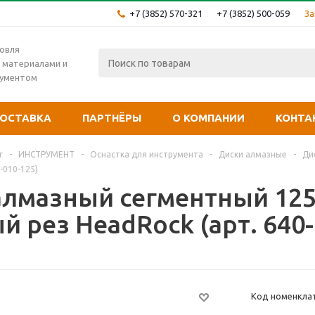
+7 (3852) 570-321
+7 (3852) 500-059
За
овля
 материалами и
рументом
ОСТАВКА
ПАРТНЁРЫ
О КОМПАНИИ
КОНТА
г
-
ИНСТРУМЕНТ
-
Оснастка для инструмента
-
Диски алмазные
-
Ди
-010-125)
алмазный сегментный 125х
 рез HeadRock (арт. 640-
Код номенклат