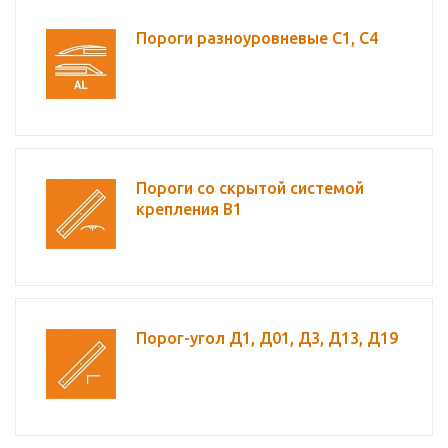
Пороги разноуровневые С1, С4
Пороги со скрытой системой
крепления В1
Порог-угол Д1, Д01, Д3, Д13, Д19