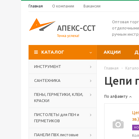
Главная
О компании
Вакансии
Оптовая торг
отделочными
ручным инст
КАТАЛОГ
АКЦИИ
Д
ИНСТРУМЕНТ
Главная
-
Катало
Цепи 
САНТЕХНИКА
ПЕНЫ, ГЕРМЕТИКИ, КЛЕИ,
По алфавиту
КРАСКИ
Цеп
ПИСТОЛЕТЫ для ПЕН и
зв.
ГЕРМЕТИКОВ
НО
ПАНЕЛИ ПВХ листовые
Кол