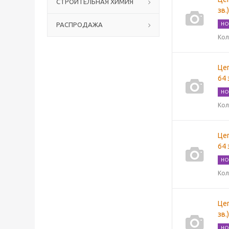
СТРОИТЕЛЬНАЯ ХИМИЯ
зв.
РАСПРОДАЖА
НО
Кол
Цеп
64 
НО
Кол
Цеп
64 
НО
Кол
Цеп
зв.
НО