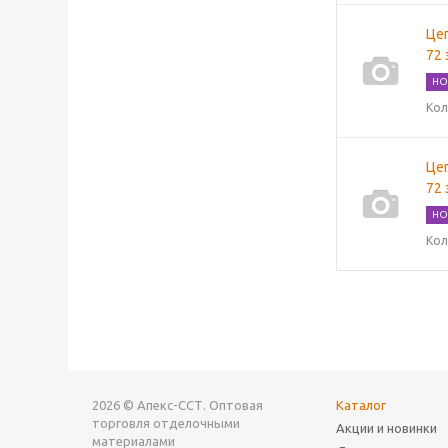
Цеп
72 
НО
Кол
Цеп
72 
НО
Кол
2026 © Апекс-ССТ. Оптовая
Каталог
торговля отделочными
Акции и новинки
материалами