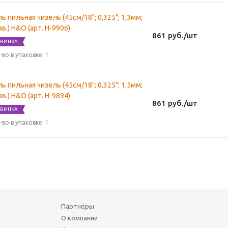
ь пильная чизель (45см/18"; 0,325"; 1,3мм;
зв.) H&O (арт. H-9906)
861
руб.
/шт
ВИНКА
-во в упаковке: 1
ь пильная чизель (45см/18"; 0,325"; 1,5мм;
зв.) H&O (арт. H-9894)
861
руб.
/шт
ВИНКА
-во в упаковке: 1
Партнёры
О компании