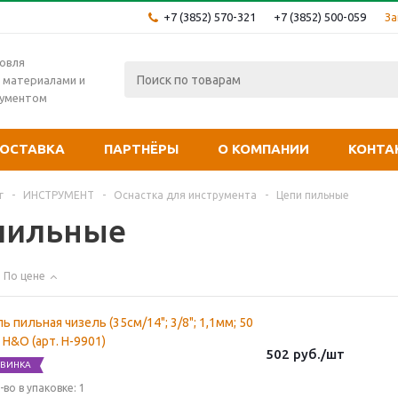
+7 (3852) 570-321
+7 (3852) 500-059
За
овля
 материалами и
рументом
ОСТАВКА
ПАРТНЁРЫ
О КОМПАНИИ
КОНТА
г
-
ИНСТРУМЕНТ
-
Оснастка для инструмента
-
Цепи пильные
пильные
По цене
ь пильная чизель (35см/14"; 3/8"; 1,1мм; 50
) H&O (арт. H-9901)
502
руб.
/шт
ВИНКА
-во в упаковке: 1