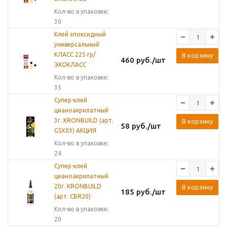
Кол-во в упаковке:
30
Клей эпоксидный
универсальный
КЛАСС 225 гр/
В корзину
460
руб.
/шт
ЭКОКЛАСС
Кол-во в упаковке:
35
Супер-клей
цианоакрилатный
3г. KRONBUILD (арт.
В корзину
58
руб.
/шт
GSX03) АКЦИЯ
Кол-во в упаковке:
24
Супер-клей
цианоакрилатный
20г. KRONBUILD
В корзину
185
руб.
/шт
(арт. CBR20)
Кол-во в упаковке:
20