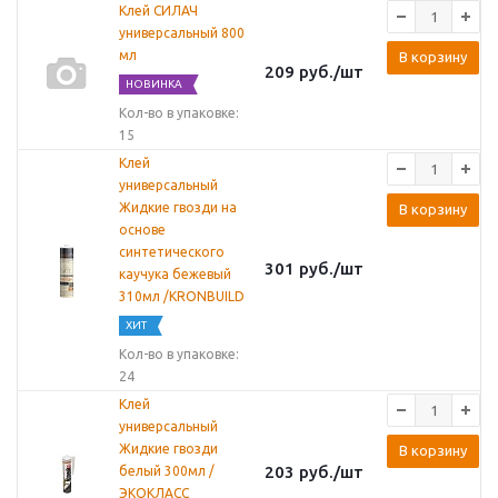
Клей СИЛАЧ
универсальный 800
мл
В корзину
209
руб.
/шт
НОВИНКА
Кол-во в упаковке:
15
Клей
универсальный
Жидкие гвозди на
В корзину
основе
синтетического
301
руб.
/шт
каучука бежевый
310мл /KRONBUILD
ХИТ
Кол-во в упаковке:
24
Клей
универсальный
Жидкие гвозди
В корзину
203
руб.
/шт
белый 300мл /
ЭКОКЛАСС