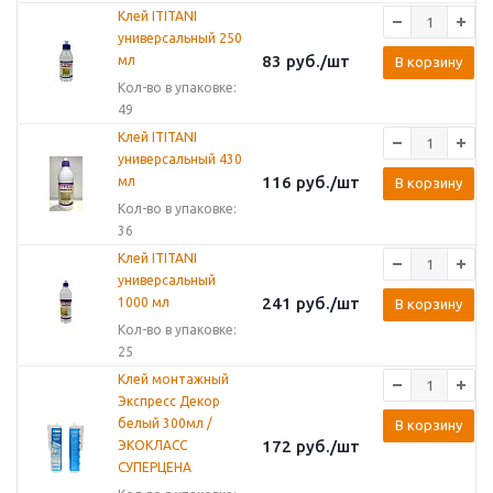
Клей ITITANI
универсальный 250
83
руб.
/шт
мл
В корзину
Кол-во в упаковке:
49
Клей ITITANI
универсальный 430
116
руб.
/шт
мл
В корзину
Кол-во в упаковке:
36
Клей ITITANI
универсальный
241
руб.
/шт
1000 мл
В корзину
Кол-во в упаковке:
25
Клей монтажный
Экспресс Декор
белый 300мл /
В корзину
172
руб.
/шт
ЭКОКЛАСС
СУПЕРЦЕНА