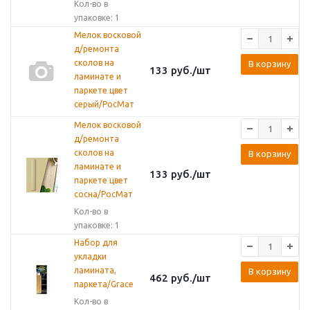
Кол-во в
упаковке: 1
Мелок восковой
д/ремонта
сколов на
В корзину
133
руб.
/шт
ламинате и
паркете цвет
серый/РосМат
Мелок восковой
д/ремонта
сколов на
В корзину
ламинате и
133
руб.
/шт
паркете цвет
сосна/РосМат
Кол-во в
упаковке: 1
Набор для
укладки
ламината,
В корзину
462
руб.
/шт
паркета/Grace
Кол-во в