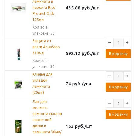
ламината и
435.88
руб.
/шт
паркета Rico
Protect Click
125мл
Кол-во в
упаковке: 55
Защита от
влаги AquaStop
592.12
руб.
/шт
310мл
В корзину
Кол-во в
упаковке: 30
Клинья для
укладки
74
руб.
/упа
ламината
В корзину
(20шт)
Лак для
мелкого
ремонта сколов
В корзину
паркетной
153
руб.
/шт
доски и
ламината 30мл/