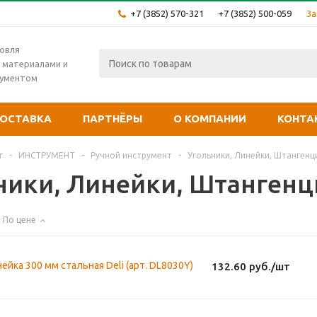
+7 (3852) 570-321
+7 (3852) 500-059
За
овля
 материалами и
рументом
ОСТАВКА
ПАРТНЁРЫ
О КОМПАНИИ
КОНТА
г
-
ИНСТРУМЕНТ
-
Ручной инструмент
-
Угольники, Линейки, Штангенц
ники, Линейки, Штангенц
По цене
ейка 300 мм стальная Deli (арт. DL8030Y)
132.60
руб.
/шт