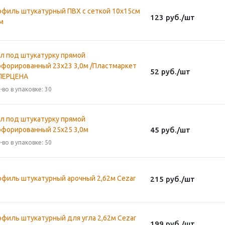
офиль штукатурный ПВХ с сеткой 10х15см
123
руб.
/шт
м
ол под штукатурку прямой
рфорированный 23х23 3,0м /Пластмаркет
52
руб.
/шт
ПЕРЦЕНА
-во в упаковке: 30
ол под штукатурку прямой
рфорированный 25х25 3,0м
45
руб.
/шт
-во в упаковке: 50
офиль штукатурный арочный 2,62м Cezar
215
руб.
/шт
филь штукатурный для угла 2,62м Cezar
199
руб.
/шт