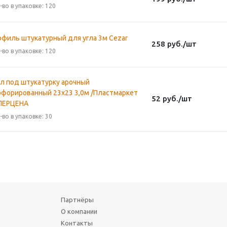
-во в упаковке: 120
офиль штукатурный для угла 3м Cezar
258
руб.
/шт
-во в упаковке: 120
ол под штукатурку арочный
рфорированный 23х23 3,0м /Пластмаркет
52
руб.
/шт
ПЕРЦЕНА
-во в упаковке: 30
Партнёры
О компании
Контакты