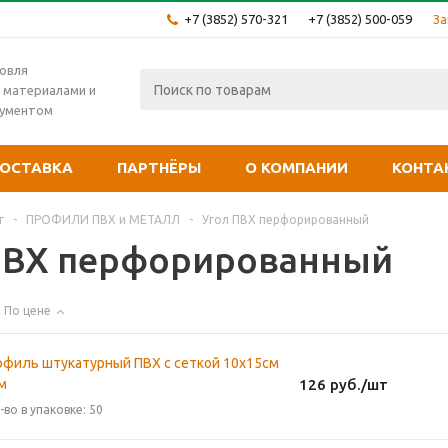
+7 (3852) 570-321
+7 (3852) 500-059
За
овля
 материалами и
рументом
ОСТАВКА
ПАРТНЁРЫ
О КОМПАНИИ
КОНТА
г
-
ПРОФИЛИ ПВХ и МЕТАЛЛ
-
Угол ПВХ перфорированный
ПВХ перфорированный
По цене
офиль штукатурный ПВХ с сеткой 10х15см
м
126
руб.
/шт
-во в упаковке: 50