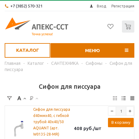
+7 (3852) 570-321
Вход
Регистрация
0
КАТАЛОГ
МЕНЮ
Главная
-
Каталог
-
САНТЕХНИКА
-
Сифоны
-
Сифон для
писсуара
Сифон для писсуара
Сифон для писсуара
d40ммх40, с гибкой
трубой 40х40/50
В корзину
408
руб.
/шт
AQUANT (арт.
W0135-28-MR)