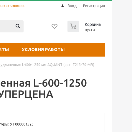
казать звонок
Вход
Регистрация
0
Корзина
пуста
КТЫ
УСЛОВИЯ РАБОТЫ
, удлиненная L-600-1250 мм AQUANT (арт. Т213-70-MR)
ненная L-600-1250
 СУПЕРЦЕНА
туры: УТ000001525