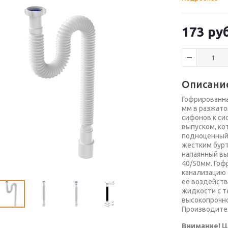
173
руб
Описани
Гофрированна
мм в разжато
сифонов к си
выпуском, ко
подноценный 
жестким бурти
напаянный вы
40/50мм. Гоф
канализацию 
её воздейств
жидкости с т
высокопрочн
Производител
Внимание! Ц