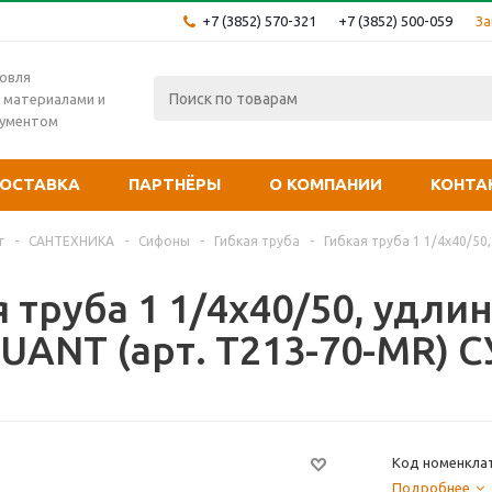
+7 (3852) 570-321
+7 (3852) 500-059
За
овля
 материалами и
рументом
ОСТАВКА
ПАРТНЁРЫ
О КОМПАНИИ
КОНТА
г
-
САНТЕХНИКА
-
Сифоны
-
Гибкая труба
-
Гибкая труба 1 1/4х40/50
 труба 1 1/4х40/50, удли
UANT (арт. Т213-70-MR)
Код номенкла
Подробнее