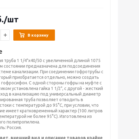
.
/шт
В корзину
е
я труба 1 1/4"х40/50 с увеличенной длиной 1075
м состоянии предназначена для подсоединения
стеме канализации. При соединении гофротрубы с
торый приобратается отдельно, можно создать
гофросифон. С одной стороны гофры на муфте с
ком установлена гайка 1 1/2", с другой - жесткий
ход в канализацию под универсальный диаметр
рированная труба позволяет отводить в
стоки с температурой до 95°С, при условии, что
ие имеет кратковременный характер (100 литров
емпературой не более 95°С). Изготовлена из
ого полипропилена.
ь: Россия.
вет, внешний вид и описание товаров крайне