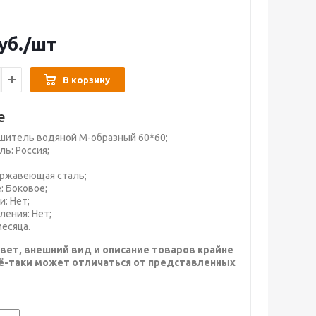
уб.
/шт
В корзину
е
шитель водяной М-образный 60*60;
ь: Россия;
ержавеющая сталь;
 Боковое;
: Нет;
ления: Нет;
месяца.
вет, внешний вид и описание товаров крайне
сё-таки может отличаться от представленных