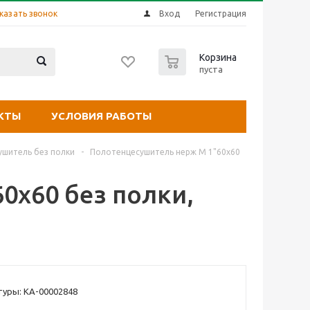
казать звонок
Вход
Регистрация
0
Корзина
пуста
КТЫ
УСЛОВИЯ РАБОТЫ
шитель без полки
-
Полотенцесушитель нерж М 1"60х60
0х60 без полки,
уры: КА-00002848