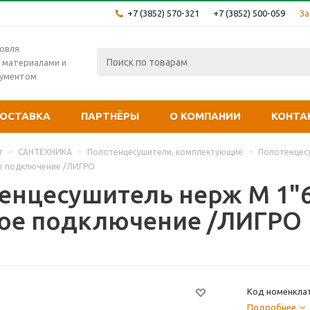
+7 (3852) 570-321
+7 (3852) 500-059
За
овля
 материалами и
рументом
ОСТАВКА
ПАРТНЁРЫ
О КОМПАНИИ
КОНТА
г
-
САНТЕХНИКА
-
Полотенцесушители, комплектующие
-
Полотенцесу
ое подключение /ЛИГРО
енцесушитель нерж М 1"6
ое подключение /ЛИГРО
Код номенклат
Подробнее