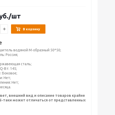
уб.
/шт
В корзину
е
шитель водяной М-образный 50*50;
ь: Россия;
ержавеющая сталь;
Q-Вт: 145;
 Боковое;
: Нет;
ления: Нет;
месяца.
вет, внешний вид и описание товаров крайне
сё-таки может отличаться от представленных