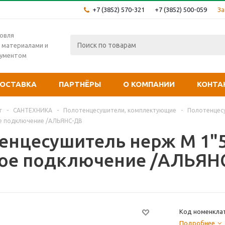
+7 (3852) 570-321
+7 (3852) 500-059
За
овля
 материалами и
рументом
ОСТАВКА
ПАРТНЁРЫ
О КОМПАНИИ
КОНТА
г
-
САНТЕХНИКА
-
Полотенцесушители, комплектующие
-
Полотенцесу
ое подключение /АЛЬЯНС-ДВ
енцесушитель нерж М 1"5
ое подключение /АЛЬЯН
Код номенкла
Подробнее