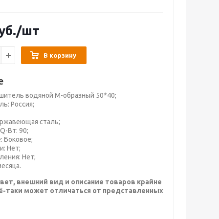
уб.
/шт
В корзину
е
шитель водяной М-образный 50*40;
ь: Россия;
ержавеющая сталь;
Q-Вт: 90;
 Боковое;
: Нет;
ления: Нет;
месяца.
вет, внешний вид и описание товаров крайне
сё-таки может отличаться от представленных