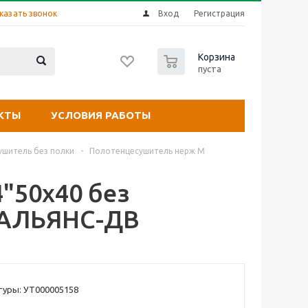
казать звонок
Вход
Регистрация
0
Корзина
пуста
КТЫ
УСЛОВИЯ РАБОТЫ
шитель без полки
-
Полотенцесушитель нерж М
"50х40 без
/АЛЬЯНС-ДВ
туры: УТ000005158