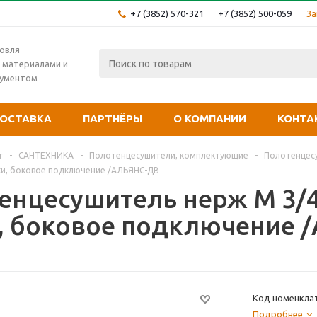
+7 (3852) 570-321
+7 (3852) 500-059
За
овля
 материалами и
рументом
ОСТАВКА
ПАРТНЁРЫ
О КОМПАНИИ
КОНТА
г
-
САНТЕХНИКА
-
Полотенцесушители, комплектующие
-
Полотенцесу
лки, боковое подключение /АЛЬЯНС-ДВ
енцесушитель нерж М 3/4
, боковое подключение 
Код номенкла
Подробнее