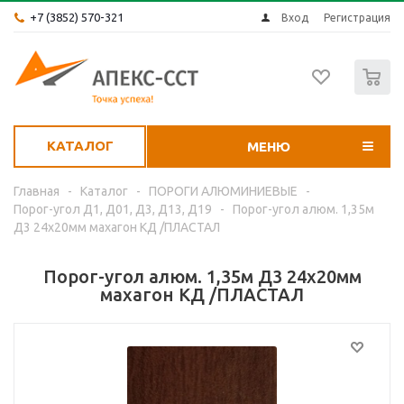
+7 (3852) 570-321
Вход
Регистрация
0
КАТАЛОГ
МЕНЮ
Главная
-
Каталог
-
ПОРОГИ АЛЮМИНИЕВЫЕ
-
Порог-угол Д1, Д01, Д3, Д13, Д19
-
Порог-угол алюм. 1,35м
Д3 24х20мм махагон КД /ПЛАСТАЛ
Порог-угол алюм. 1,35м Д3 24х20мм
махагон КД /ПЛАСТАЛ