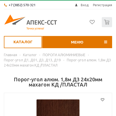
+7 (3852) 570-321
Вход
Регистрация
0
КАТАЛОГ
МЕНЮ
Главная
-
Каталог
-
ПОРОГИ АЛЮМИНИЕВЫЕ
-
Порог-угол Д1, Д01, Д3, Д13, Д19
-
Порог-угол алюм. 1,8м Д3
24х20мм махагон КД /ПЛАСТАЛ
Порог-угол алюм. 1,8м Д3 24х20мм
махагон КД /ПЛАСТАЛ