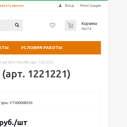
казать звонок
Вход
Регистрация
0
Корзина
пуста
КТЫ
УСЛОВИЯ РАБОТЫ
0 мм SDS+ MosTek (арт. 1221221)
(арт. 1221221)
туры: УТ000008330
руб.
/шт