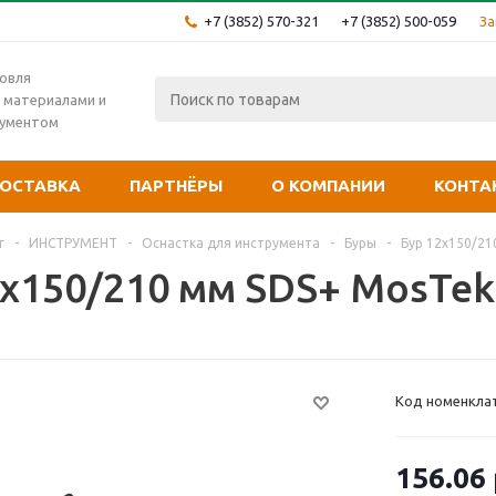
+7 (3852) 570-321
+7 (3852) 500-059
За
овля
 материалами и
рументом
ОСТАВКА
ПАРТНЁРЫ
О КОМПАНИИ
КОНТА
г
-
ИНСТРУМЕНТ
-
Оснастка для инструмента
-
Буры
-
Бур 12х150/21
х150/210 мм SDS+ MosTek 
Код номенкла
156.06