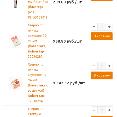
299.88
руб.
/шт
мм Ritter Eco
(блистер)
(арт.
PS15510101)
Сверло по
плитке
круговое 20-
В корзину
958.80
руб.
/шт
90 мм
(балеринка)
Bohrer (арт.
32030290)
Сверло по
плитке
круговое 20-
В корзину
94 мм
1 342.32
руб.
/шт
(балеринка с
решеткой)
Bohrer (арт.
32030294)
Сверло по
стеклу и