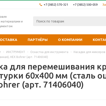
+7 (3852) 570-321
+7 (3852) 500-059
За
овля
 материалами и
рументом
ОСТАВКА
ПАРТНЁРЫ
О КОМПАНИИ
КОНТА
г
-
ИНСТРУМЕНТ
-
Оснастка для инструмента
-
Насадки для миксеров
нная), HEX Bohrer (арт. 71406040)
ка для перемешивания кр
турки 60х400 мм (сталь о
hrer (арт. 71406040)