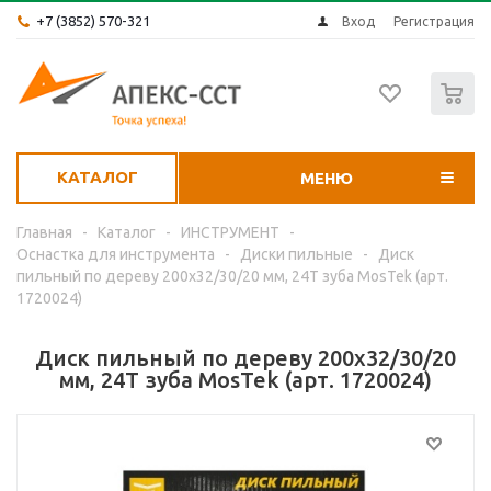
+7 (3852) 570-321
Вход
Регистрация
0
КАТАЛОГ
МЕНЮ
Главная
-
Каталог
-
ИНСТРУМЕНТ
-
Оснастка для инструмента
-
Диски пильные
-
Диск
пильный по дереву 200x32/30/20 мм, 24Т зуба MosTek (арт.
1720024)
Диск пильный по дереву 200x32/30/20
мм, 24Т зуба MosTek (арт. 1720024)