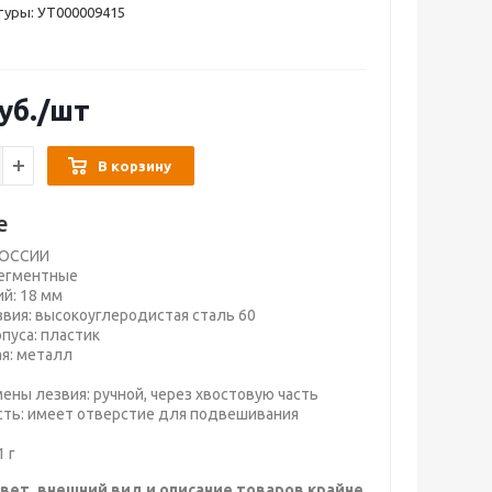
туры: УТ000009415
уб.
/шт
В корзину
е
РОССИИ
сегментные
й: 18 мм
вия: высокоуглеродистая сталь 60
пуса: пластик
я: металл
ены лезвия: ручной, через хвостовую часть
сть: имеет отверстие для подвешивания
1 г
вет, внешний вид и описание товаров крайне