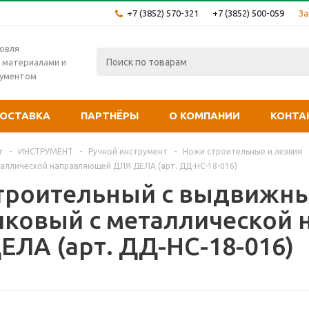
+7 (3852) 570-321
+7 (3852) 500-059
За
овля
 материалами и
рументом
ОСТАВКА
ПАРТНЁРЫ
О КОМПАНИИ
КОНТА
г
-
ИНСТРУМЕНТ
-
Ручной инструмент
-
Ножи строительные и лезвия
таллической направляющей ДЛЯ ДЕЛА (арт. ДД-НС-18-016)
троительный с выдвижны
иковый с металлической
ЕЛА (арт. ДД-НС-18-016)