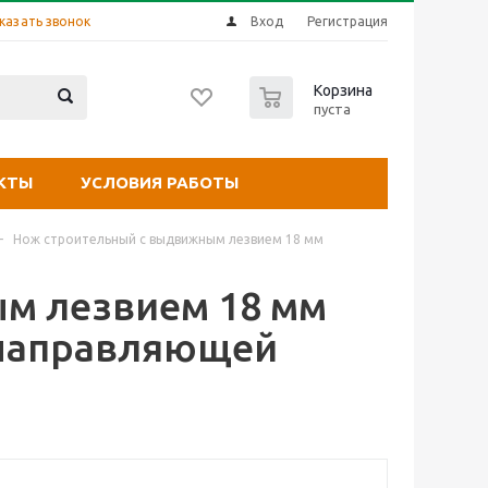
казать звонок
Вход
Регистрация
0
Корзина
пуста
КТЫ
УСЛОВИЯ РАБОТЫ
-
Нож строительный с выдвижным лезвием 18 мм
м лезвием 18 мм
 направляющей