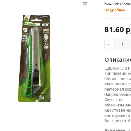
Код номенкла
Подробнее
81.60
р
Описани
СДЕЛАНО В 
Тип лезвий: 
Ширина лезви
Материал лез
Материал кор
Направляюща
Фиксатор:
Механизм зам
Хвостовая ча
инструмента
Вес брутто: 4
Внимание! Ц