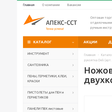
Главная
О компании
Вакансии
Оптовая торг
отделочными
ручным инст
КАТАЛОГ
АКЦИИ
Д
ИНСТРУМЕНТ
Главная
-
Катало
рукоятка Deli (арт
САНТЕХНИКА
Ножов
ПЕНЫ, ГЕРМЕТИКИ, КЛЕИ,
двухко
КРАСКИ
ПИСТОЛЕТЫ для ПЕН и
ГЕРМЕТИКОВ
ПАНЕЛИ ПВХ листовые