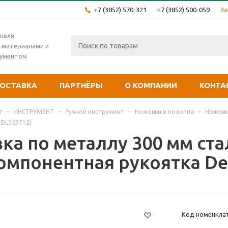
+7 (3852) 570-321
+7 (3852) 500-059
За
овля
 материалами и
рументом
ОСТАВКА
ПАРТНЁРЫ
О КОМПАНИИ
КОНТА
г
-
ИНСТРУМЕНТ
-
Ручной инструмент
-
Ножовки и полотна
-
Ножовк
. DL353712)
ка по металлу 300 мм ста
мпонентная рукоятка Deli
Код номенкла