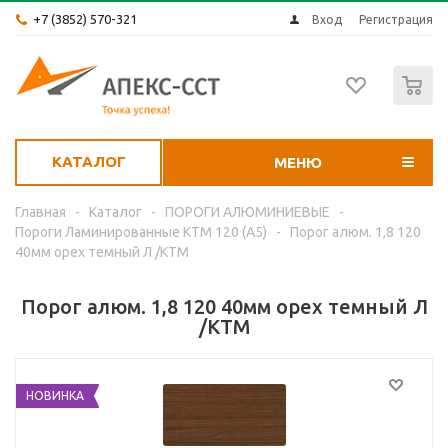
+7 (3852) 570-321
Вход
Регистрация
0
КАТАЛОГ
МЕНЮ
Главная
-
Каталог
-
ПОРОГИ АЛЮМИНИЕВЫЕ
-
Пороги Ламинированные КТМ 120 (А5)
-
Порог алюм. 1,8 120
40мм орех темный Л /КТМ
Порог алюм. 1,8 120 40мм орех темный Л
/КТМ
НОВИНКА