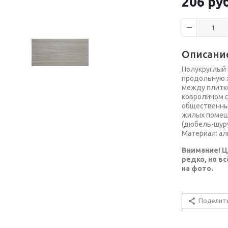
206
руб
Описани
Полукруглый 
продольную ж
между плитко
ковролином с
общественны
жилых помещ
(дюбель-шуру
Материал: а
Внимание! Ц
редко, но в
на фото.
Поделит