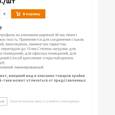
.
/шт
В корзину
е
профиль из алюминия шириной 40 мм. Имеет
есткость. Применяется для соединения стыков
й, линолеумом, ламинатом, паркетом,
 перепадом до 10 мм.Степень нагрузки: для
х помещений, для офисных помещений, для
ений.Способ крепления: открытый крепеж
п).
люминий ламинированный.
вет, внешний вид и описание товаров крайне
сё-таки может отличаться от представленных
ься
Окончательную цену уточняйте у менеджера