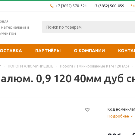
+7 (3852) 570-321
+7 (3852) 500-059
За
овля
 материалами и
рументом
ОСТАВКА
ПАРТНЁРЫ
О КОМПАНИИ
КОНТА
г
-
ПОРОГИ АЛЮМИНИЕВЫЕ
-
Пороги Ламинированные КТМ 120 (А5)
-
 алюм. 0,9 120 40мм дуб 
Код номенклат
Подробнее