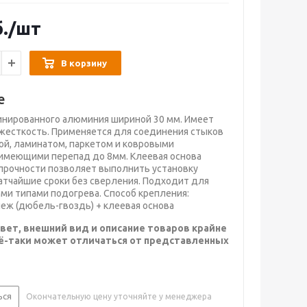
.
/шт
В корзину
е
инированного алюминия шириной 30 мм. Имеет
есткость. Применяется для соединения стыков
й, ламинатом, паркетом и ковровыми
имеющими перепад до 8мм. Клеевая основа
прочности позволяет выполнить установку
атчайшие сроки без сверления. Подходит для
ми типами подогрева. Способ крепления:
еж (дюбель-гвоздь) + клеевая основа
вет, внешний вид и описание товаров крайне
сё-таки может отличаться от представленных
ься
Окончательную цену уточняйте у менеджера