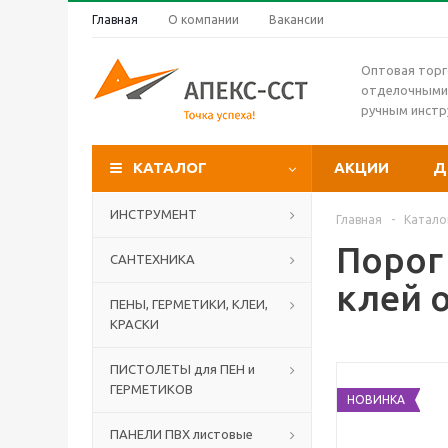
Главная
О компании
Вакансии
Оптовая торг
отделочными
ручным инст
КАТАЛОГ
АКЦИИ
Д
ИНСТРУМЕНТ
Главная
-
Катало
Порог 
САНТЕХНИКА
клей 
ПЕНЫ, ГЕРМЕТИКИ, КЛЕИ,
КРАСКИ
ПИСТОЛЕТЫ для ПЕН и
ГЕРМЕТИКОВ
НОВИНКА
ПАНЕЛИ ПВХ листовые