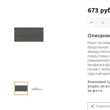
673
руб
Описани
Порог из лам
продольную ж
между плитко
покрытиями, 
повышенной 
профиля в кр
полов с любы
скрытый креп
Внимание! Ц
редко, но в
на фото.
Поделит