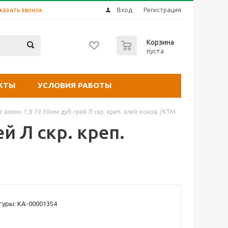
казать звонок
Вход
Регистрация
0
Корзина
пуста
КТЫ
УСЛОВИЯ РАБОТЫ
 алюм. 1,8 70 30мм дуб грей Л скр. креп. клей основ. /КТМ
й Л скр. креп.
уры: КА-00001354