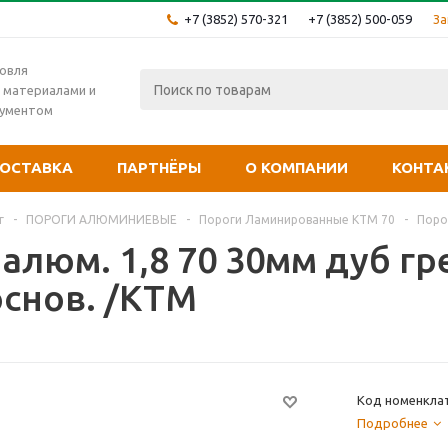
+7 (3852) 570-321
+7 (3852) 500-059
За
овля
 материалами и
рументом
ОСТАВКА
ПАРТНЁРЫ
О КОМПАНИИ
КОНТА
г
-
ПОРОГИ АЛЮМИНИЕВЫЕ
-
Пороги Ламинированные КТМ 70
-
Порог
алюм. 1,8 70 30мм дуб гре
основ. /КТМ
Код номенклат
Подробнее