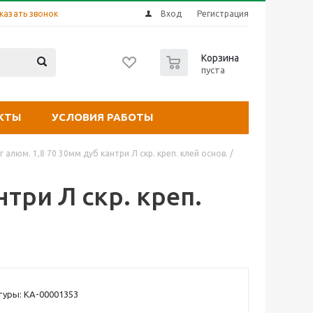
казать звонок
Вход
Регистрация
0
Корзина
пуста
КТЫ
УСЛОВИЯ РАБОТЫ
 алюм. 1,8 70 30мм дуб кантри Л скр. креп. клей основ. /
три Л скр. креп.
уры: КА-00001353