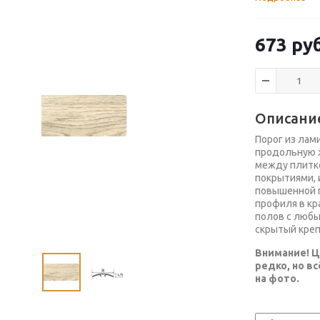
673
руб
Описани
Порог из лам
продольную ж
между плитко
покрытиями, 
повышенной 
профиля в кр
полов с любы
скрытый креп
Внимание! Ц
редко, но в
на фото.