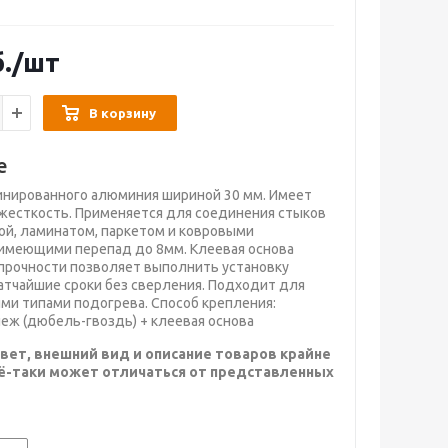
.
/шт
В корзину
е
инированного алюминия шириной 30 мм. Имеет
есткость. Применяется для соединения стыков
й, ламинатом, паркетом и ковровыми
имеющими перепад до 8мм. Клеевая основа
прочности позволяет выполнить установку
атчайшие сроки без сверления. Подходит для
ми типами подогрева. Способ крепления:
еж (дюбель-гвоздь) + клеевая основа
вет, внешний вид и описание товаров крайне
сё-таки может отличаться от представленных