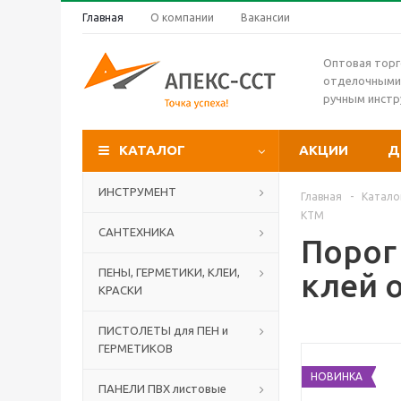
Главная
О компании
Вакансии
Оптовая торг
отделочными
ручным инст
КАТАЛОГ
АКЦИИ
Д
ИНСТРУМЕНТ
Главная
-
Катало
КТМ
САНТЕХНИКА
Порог 
ПЕНЫ, ГЕРМЕТИКИ, КЛЕИ,
клей 
КРАСКИ
ПИСТОЛЕТЫ для ПЕН и
ГЕРМЕТИКОВ
НОВИНКА
ПАНЕЛИ ПВХ листовые