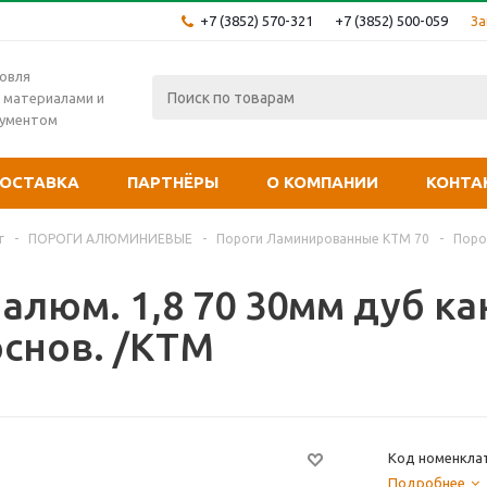
+7 (3852) 570-321
+7 (3852) 500-059
За
овля
 материалами и
рументом
ОСТАВКА
ПАРТНЁРЫ
О КОМПАНИИ
КОНТА
г
-
ПОРОГИ АЛЮМИНИЕВЫЕ
-
Пороги Ламинированные КТМ 70
-
Порог
алюм. 1,8 70 30мм дуб кан
основ. /КТМ
Код номенклат
Подробнее